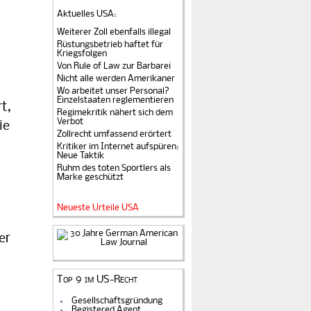
Aktuelles USA
:
Weiterer Zoll ebenfalls illegal
Rüstungsbetrieb haftet für
Kriegsfolgen
Von Rule of Law zur Barbarei
Nicht alle werden Amerikaner
Wo arbeitet unser Personal?
Einzelstaaten reglementieren
t,
Regimekritik nähert sich dem
Verbot
ie
Zollrecht umfassend erörtert
Kritiker im Internet aufspüren:
Neue Taktik
Ruhm des toten Sportlers als
Marke geschützt
Neueste Urteile USA
er
Top 9 im US-Recht
Gesellschaftsgründung
Registered Agent