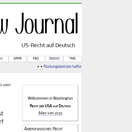
US-
Recht
auf Deutsch
rz
GRRR
FAQ
DSGVO
TMG
• •
Rüstungsbetrieb haftet für Kriegsfolgen
• •
Von Rule o
rz 2007
Willkommen in
Washington
Recht der USA auf Deutsch
st
Alles von 2025
rf
Amerikanisches Recht