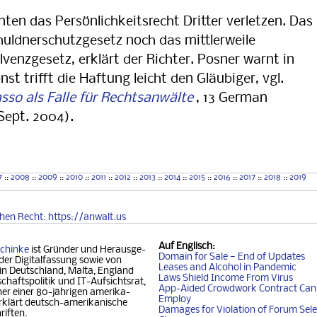
en das Persönlichkeitsrecht Dritter verletzen. Das
huldnerschutzgesetz noch das mittlerweile
enzgesetz, erklärt der Richter. Posner warnt in
nst trifft die Haftung leicht den Gläubiger, vgl.
sso als Falle für Rechtsanwälte
, 13 German
 Sept. 2004).
Insolvenz
Schuldnerschutz
7
::
2008
::
2009
::
2010
::
2011
::
2012
::
2013
::
2014
::
2015
::
2016
::
2017
::
2018
::
2019
chen
Recht
: https://anwalt.us
Auf
Englisch
:
chinke
ist Gründer und Her­aus­ge­
Domain for Sale — End of Updates
der Digitalfassung so­wie von
Leases and Alcohol in Pandemic
 in Deutschland, Mal­ta, Eng­land
Laws Shield Income From Virus
chafts­politik und IT-Auf­sichtsrat,
App-Aided Crowdwork Contract Can'
 einer 80-jäh­ri­gen ame­ri­ka­
Employ
klärt deutsch-ame­ri­ka­ni­sche
Damages for Violation of Forum Sele
riften.