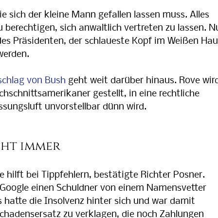
die sich der kleine Mann gefallen lassen muss. Alles
 berechtigen, sich anwaltlich vertreten zu lassen. N
des Präsidenten, der schlaueste Kopf im Weißen Hau
werden.
schlag von Bush
geht weit darüber hinaus. Rove wir
hschnittsamerikaner gestellt, in eine rechtliche
ssungsluft unvorstellbar dünn wird.
Discovery
Deposition
Ausforschung
Beweisrecht
executive privilege
Verfassungskrise
cht immer
hilft bei Tippfehlern, bestätigte Richter Posner.
Google einen Schuldner von einem Namensvetter
 hatte die Insolvenz hinter sich und war damit
Schadensersatz zu verklagen, die noch Zahlungen