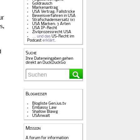
Goldrausch
Markenantrag
USA Vertrag: Fallstricke
Beweisverfahren in USA
ur
Strafschadensersatz 1x1
USA Marken: 3 Arten
s,
USA IP-Recht
Zivilprozessrecht USA
… und das
US-Recht im
Podcast
erklärt.
d
Suche
Ihre Dateneingaben gehen
direkt an DuckDuckGo
Blogweiser
Blogliste Gen.ius.tv
Embassy Law
Shallow Blawg
USAnwalt
Mission
A forum for information