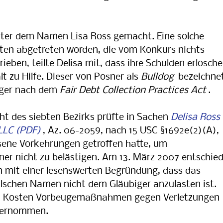
nter dem Namen Lisa Ross gemacht. Eine solche
sten abgetreten worden, die vom Konkurs nichts
rieben, teilte Delisa mit, dass ihre Schulden erlosch
t zu Hilfe. Dieser von Posner als
Bulldog
bezeichne
biger nach dem
Fair Debt Collection Practices Act
.
t des siebten Bezirks prüfte in Sachen
Delisa Ross 
LLC
, Az. 06-2059, nach 15 USC §1692e(2)(A),
sene Vorkehrungen getroffen hatte, um
ner nicht zu belästigen. Am 13. März 2007 entschie
 mit einer lesenswerten Begründung, dass das
alschen Namen nicht dem Gläubiger anzulasten ist.
hen Kosten Vorbeugemaßnahmen gegen Verletzungen
ternommen.