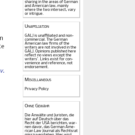
sharing in the areas of German
and American law, mainly
where the two intersect, vary
or intrigue.
Unaffiliation
GALJ is unaffiliated and non-
en
commercial. The Ger­man
American law firms of the
te
writers are not in­volved in the
GALJ. Opi­nions published here
reflect no views except the
writers'. Links exist for
con­
venience and refe­rence
, not
endorse­ment.
v.
Miscellaneous
Privacy Policy
d
Ohne Gewähr
Die Anwälte und Juristen, die
hier auf Deutsch über das
Recht der USA be­rich­ten, war­
nen davor, das German Ame­
rican Law Journal als Rechts­rat
miss­zu­verstehen. Hier wird