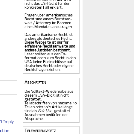
nicht das US-Recht für den
konkreten Fall er­klärt.
Fragen über amerika­ni­sches
Recht sind einem Rechts­an­
walt / Attorney im Rahmen
eines Mandates an­zu­tragen.
Das amerikanische Recht ist
anders als deutsches Recht.
Diese Webseite ist nur für
erfahrene Rechtsanwälte und
andere Justisten be­stimmt.
Leser sollten aus den In­
formationen zum Recht in den
USA keine Rückschlüsse auf
deutsches Recht oder eigene
Rechtsfragen ziehen.
Abschriften
Die Volltext-Wiedergabe aus
diesem USA-Blog ist nicht
gestattet.
Teilabschriften von maximal 10
Zeilen oder 10% Artikellänge
sind als
Fair Use
gestattet.
Ausnahmen bedürfen der
Absprache.
t Imply
Telemediengesetz
ction