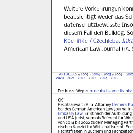
Weitere Vorkehrungen könnt
beabsichtigt weder das Sc
datenschutzbewusste Insolv
diesem Fall den Bulldog. So
Kochinke / Czechleba,
Inka
American Law Journal (15.
AKTUELLES
::
2003
::
2004
::
2005
::
2006
::
200
2020
::
2021
::
2022
::
2023
::
2024
::
2025
Der kurze Weg
zum deutsch-amerikanis
CK
Rechtsanwalt i.R. u. Attorney
Clemens Ko
ber des German Ame­ri­can Law Journal in 
Embassy Law
. Er ist nach der Ausbildung
und USA Jurist, vormals Referent für Wirt­s
von 2014 bis 2022 zudem Managing Part­ner
nischen Kanzlei für Wirtschaftsrecht. Er er
Rechts­fra­gen in Büchern und Fachzeitsch